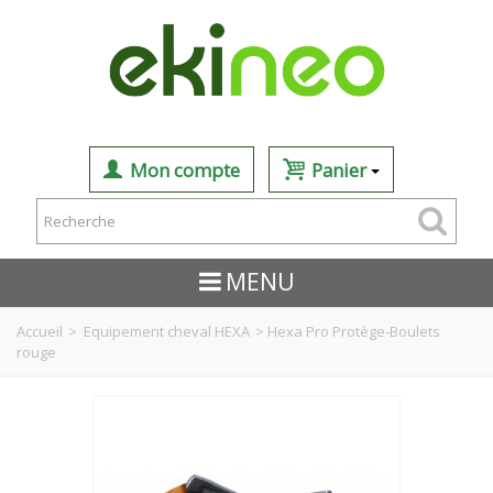
Mon compte
Panier
MENU
Accueil
>
Equipement cheval HEXA
>
Hexa Pro Protège-Boulets
rouge