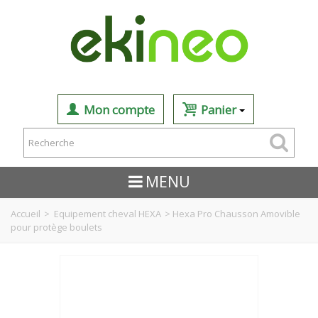
Mon compte
Panier
MENU
Accueil
>
Equipement cheval HEXA
>
Hexa Pro Chausson Amovible
pour protège boulets