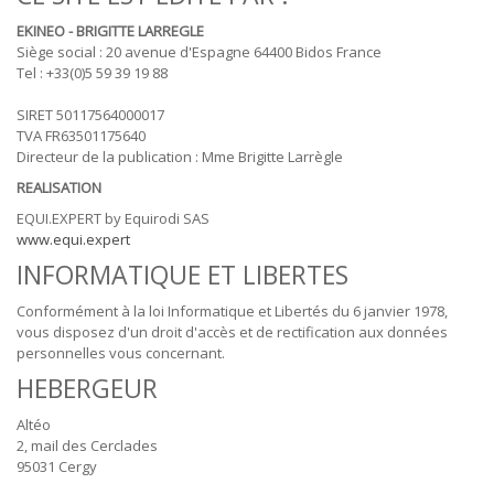
EKINEO - BRIGITTE LARREGLE
Siège social : 20 avenue d'Espagne 64400 Bidos France
Tel : +33(0)5 59 39 19 88
SIRET 50117564000017
TVA FR63501175640
Directeur de la publication : Mme Brigitte Larrègle
REALISATION
EQUI.EXPERT by Equirodi SAS
www.equi.expert
INFORMATIQUE ET LIBERTES
Conformément à la loi Informatique et Libertés du 6 janvier 1978,
vous disposez d'un droit d'accès et de rectification aux données
personnelles vous concernant.
HEBERGEUR
Altéo
2, mail des Cerclades
95031 Cergy