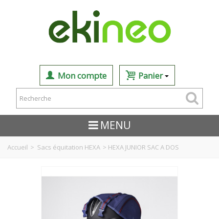
Mon compte
Panier
MENU
Accueil
>
Sacs équitation HEXA
>
HEXA JUNIOR SAC A DOS