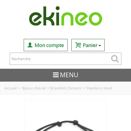
Mon compte
Panier
MENU
Accueil
>
Bijoux cheval
>
Bracelets Dimacci
>
Stainless steel