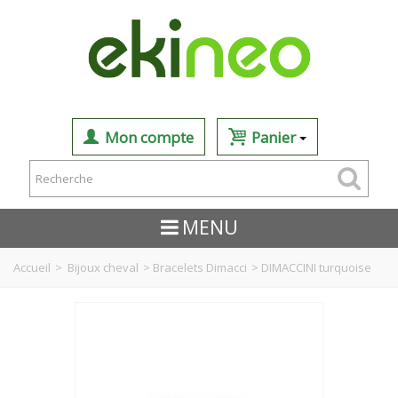
Mon compte
Panier
MENU
Accueil
>
Bijoux cheval
>
Bracelets Dimacci
>
DIMACCINI turquoise