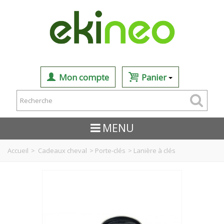
Mon compte
Panier
MENU
Accueil
>
Cadeaux cheval
>
Porte-clés
>
Lanière à clés