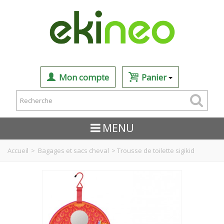
Mon compte
Panier
MENU
Accueil
>
Bagages et sacs cheval
>
Trousse de toilette sigikid