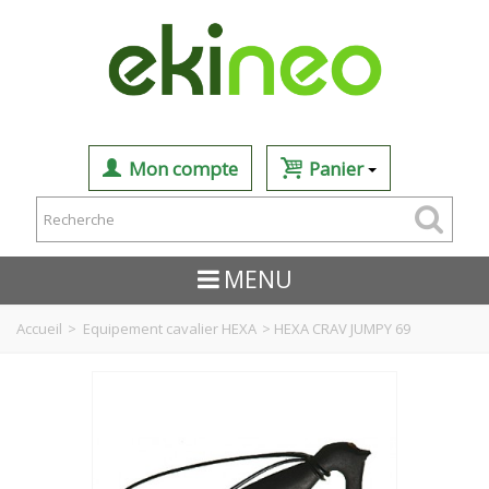
Mon compte
Panier
MENU
Accueil
>
Equipement cavalier HEXA
>
HEXA CRAV JUMPY 69