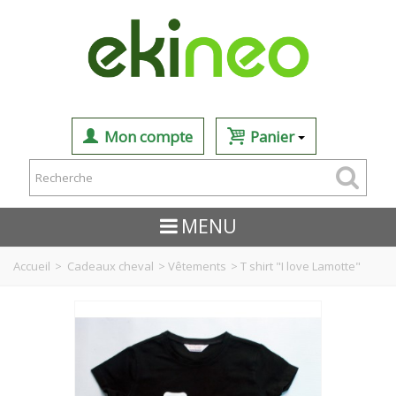
Mon compte
Panier
MENU
Accueil
>
Cadeaux cheval
>
Vêtements
>
T shirt "I love Lamotte"